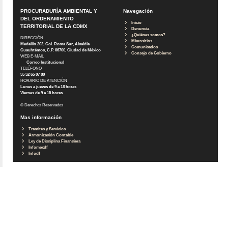
PROCURADURÍA AMBIENTAL Y
Navegación
DEL ORDENAMIENTO
Inicio
TERRITORIAL DE LA CDMX
Denuncia
¿Quiénes somos?
DIRECCIÓN
Micrositios
Medellín 202, Col. Roma Sur, Alcaldía
Comunicados
Cuauhtémoc, C.P. 06700, Ciudad de México
Consejo de Gobierno
WEB E-MAIL
Correo Institucional
TELÉFONO
55 52 65 07 80
HORARIO DE ATENCIÓN
Lunes a jueves de 9 a 18 horas
Viernes de 9 a 15 horas
® Derechos Reservados
Mas información
Tramites y Servicios
Armonización Contable
Ley de Disciplina Financiera
Infomexdf
Infodf