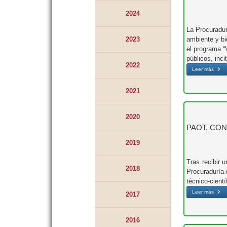
2024
La Procuradur
2023
ambiente y bi
el programa “
públicos, inc
2022
Leer más
2021
2020
PAOT, CONAB
2019
Tras recibir 
2018
Procuraduría 
técnico-cient
Leer más
2017
2016