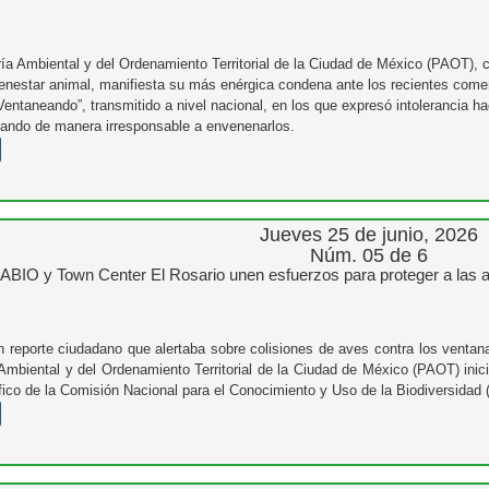
ía Ambiental y del Ordenamiento Territorial de la Ciudad de México (PAOT), 
enestar animal, manifiesta su más enérgica condena ante los recientes comen
Ventaneando”, transmitido a nivel nacional, en los que expresó intolerancia 
itando de manera irresponsable a envenenarlos.
Jueves 25 de junio, 2026
Núm. 05 de 6
IO y Town Center El Rosario unen esfuerzos para proteger a las 
un reporte ciudadano que alertaba sobre colisiones de aves contra los ventan
Ambiental y del Ordenamiento Territorial de la Ciudad de México (PAOT) inici
ífico de la Comisión Nacional para el Conocimiento y Uso de la Biodiversida