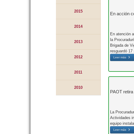
2015
En acción c
2014
En atención a
la Procuradur
2013
Brigada de Vi
resguardó 17 
2012
Leer más
2011
2010
PAOT retira 
La Procuradur
Actividades i
equipo instala
Leer más