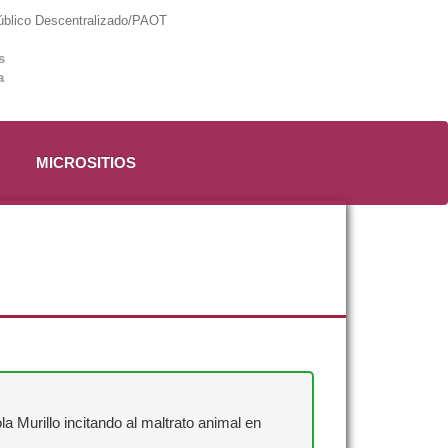
lico Descentralizado/PAOT
s
a
MICROSITIOS
a Murillo incitando al maltrato animal en