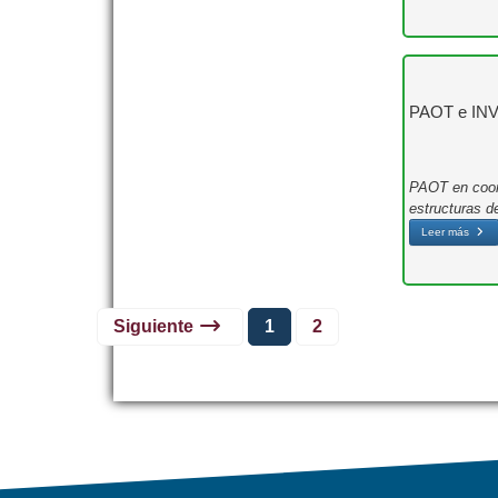
PAOT e INVEA
PAOT en coord
estructuras d
Leer más
Siguiente
1
2