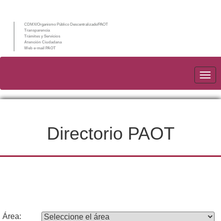
c
CDMX/Organismo Público Descentralizado/PAOT
Transparencia
Trámites y Servicios
Atención Ciudadana
Web e-mail PAOT
PAO
Directorio PAOT
Área: