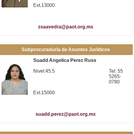
Ext.13000
zsaavedra@paot.org.mx
Subprocuraduría de Asuntos Jurídicos
Suadd Angelica Perez Russ
Nivel:45.5
Tel: 55
5265-
0780
Ext.15000
suadd.perez@paot.org.mx