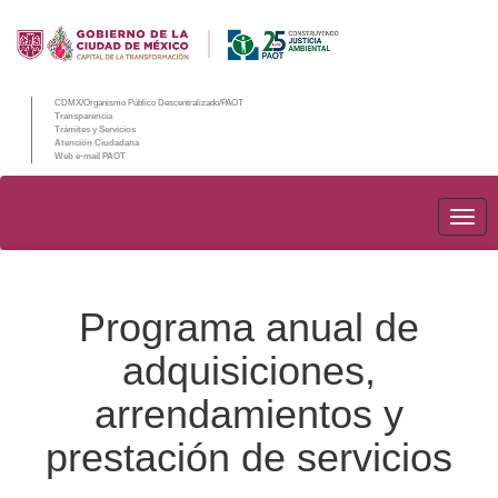
CDMX/Organismo Público Descentralizado/PAOT
Transparencia
Trámites y Servicios
Atención Ciudadana
Web e-mail PAOT
PAO
Programa anual de
adquisiciones,
arrendamientos y
prestación de servicios