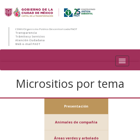
CDMX/Organismo Público Descentralizado/PAOT
Transparencia
Trámites y Servicios
Atención Ciudadana
Web e-mail PAOT
PAOT
Micrositios por tema
Presentación
Animales de compañía
Áreas verdes y arbolado