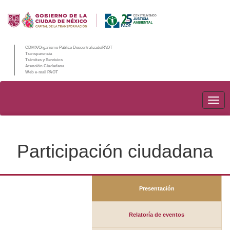
CDMX/Organismo Público Descentralizado/PAOT
Transparencia
Trámites y Servicios
Atención Ciudadana
Web e-mail PAOT
PAO
Participación ciudadana
Presentación
Relatoría de eventos