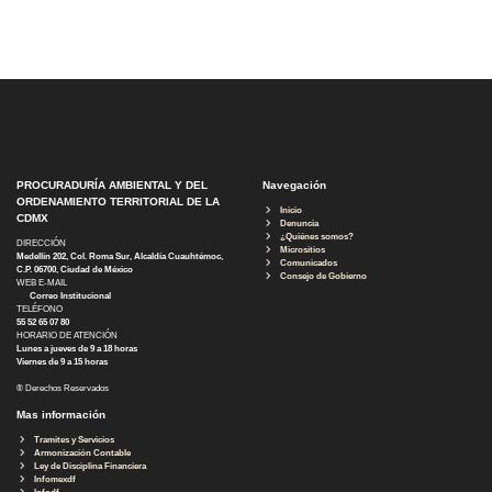
PROCURADURÍA AMBIENTAL Y DEL
Navegación
ORDENAMIENTO TERRITORIAL DE LA
Inicio
CDMX
Denuncia
¿Quiénes somos?
DIRECCIÓN
Micrositios
Medellín 202, Col. Roma Sur, Alcaldía Cuauhtémoc,
Comunicados
C.P. 06700, Ciudad de México
Consejo de Gobierno
WEB E-MAIL
Correo Institucional
TELÉFONO
55 52 65 07 80
HORARIO DE ATENCIÓN
Lunes a jueves de 9 a 18 horas
Viernes de 9 a 15 horas
® Derechos Reservados
Mas información
Tramites y Servicios
Armonización Contable
Ley de Disciplina Financiera
Infomexdf