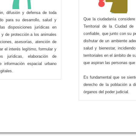
n, difusión y defensa de toda
Que la ciudadanía considere
do para su desarrollo, salud y
Territorial de la Ciudad de
las disposiciones jurídicas en
confiable, que junto con su 
l y de protección a los animales
disfrutar de un ambiente adec
ciones, asesorías, atención de
salud y bienestar, incidiend
r el interés legítimo, formular y
territoriales en el ámbito de 
es jurídicas, elaboración de
que aspiran las personas que
e información espacial urbano
gitales.
Es fundamental que se siente
derecho de la población a d
órganos del poder judicial.