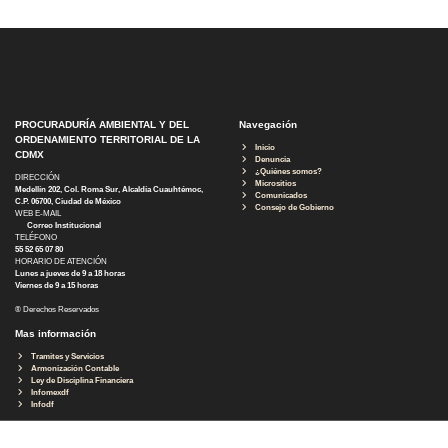
PROCURADURÍA AMBIENTAL Y DEL
Navegación
ORDENAMIENTO TERRITORIAL DE LA
Inicio
CDMX
Denuncia
¿Quiénes somos?
DIRECCIÓN
Micrositios
Medellín 202, Col. Roma Sur, Alcaldía Cuauhtémoc,
Comunicados
C.P. 06700, Ciudad de México
Consejo de Gobierno
WEB E-MAIL
Correo Institucional
TELÉFONO
55 52 65 07 80
HORARIO DE ATENCIÓN
Lunes a jueves de 9 a 18 horas
Viernes de 9 a 15 horas
® Derechos Reservados
Mas información
Tramites y Servicios
Armonización Contable
Ley de Disciplina Financiera
Infomexdf
Infodf