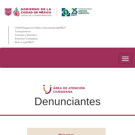
CDMX/Organismo Público Descentralizado/PAOT
Transparencia
Trámites y Servicios
Atención Ciudadana
Web e-mail PAOT
PAO
Denunciantes